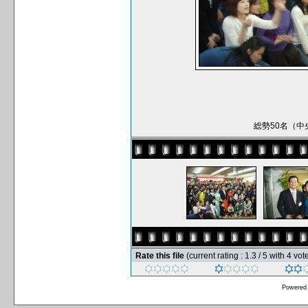
総勢50名（
Rate this file
(current rating : 1.3 / 5 with 4 vot
Powered