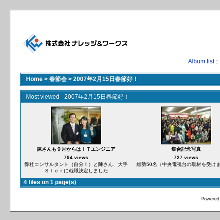
Album list
::
Home
>
春節会
>
2007年2月15日春節好！
Most viewed - 2007年2月15日春節好！
陳さんも９月からはＩＴエンジニア
集合記念写真
794 views
727 views
弊社コンサルタント（自分！）と陳さん、大手
総勢50名（中央電視台の取材を受け
ＳＩｅｒに就職決定しました
4 files on 1 page(s)
Powered