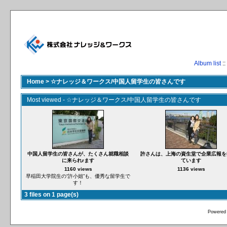
Album list
::
Home
>
☆ナレッジ＆ワークス/中国人留学生の皆さんです
Most viewed - ☆ナレッジ＆ワークス/中国人留学生の皆さんです
中国人留学生の皆さんが、たくさん就職相談
許さんは、上海の資生堂で企業広報を
に来られrます
ています
1160 views
1136 views
早稲田大学院生の“許小姐”も、優秀な留学生で
す！
3 files on 1 page(s)
Powered